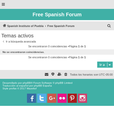
Free Spanish Forum
B
Spanish Institute of Puebla
Free Spanish Forum
u
Temas activos
s
Ir a búsqueda avanzada
c
Se encontraron 0 coincidencias •Página
1
de
1
a
No se encontraron coincidencias.
r
Se encontraron 0 coincidencias •Página
1
de
1
Ir a
Todos los horarios son
UTC-05:00
Desarrollado por
phpBB
® Forum Software © phpBB Limited
Traducción al español por
phpBB España
Style proflat © 2017
Mazeltof