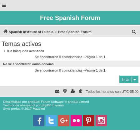
Free Spanish Forum
B
Spanish Institute of Puebla
Free Spanish Forum
u
Temas activos
s
Ir a búsqueda avanzada
c
Se encontraron 0 coincidencias •Página
1
de
1
a
No se encontraron coincidencias.
r
Se encontraron 0 coincidencias •Página
1
de
1
Ir a
Todos los horarios son
UTC-05:00
Desarrollado por
phpBB
® Forum Software © phpBB Limited
Traducción al español por
phpBB España
Style proflat © 2017
Mazeltof