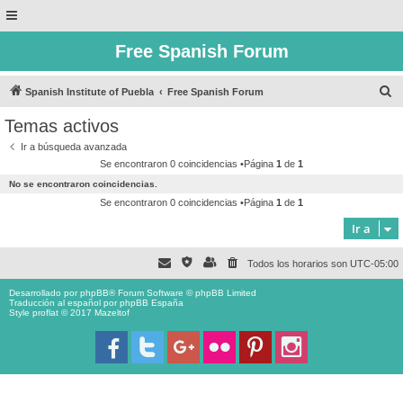
Free Spanish Forum
B
Spanish Institute of Puebla
Free Spanish Forum
u
Temas activos
s
Ir a búsqueda avanzada
c
Se encontraron 0 coincidencias •Página
1
de
1
a
No se encontraron coincidencias.
r
Se encontraron 0 coincidencias •Página
1
de
1
Ir a
Todos los horarios son
UTC-05:00
Desarrollado por
phpBB
® Forum Software © phpBB Limited
Traducción al español por
phpBB España
Style proflat © 2017
Mazeltof