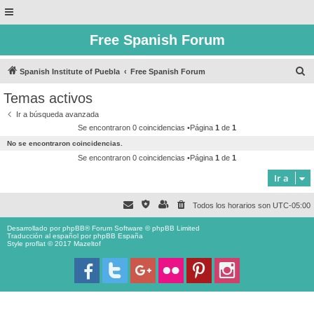
Free Spanish Forum
B
Spanish Institute of Puebla
Free Spanish Forum
u
Temas activos
s
Ir a búsqueda avanzada
c
Se encontraron 0 coincidencias •Página
1
de
1
a
No se encontraron coincidencias.
r
Se encontraron 0 coincidencias •Página
1
de
1
Ir a
Todos los horarios son
UTC-05:00
Desarrollado por
phpBB
® Forum Software © phpBB Limited
Traducción al español por
phpBB España
Style proflat © 2017
Mazeltof