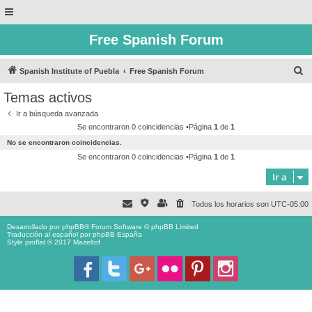
Free Spanish Forum
B
Spanish Institute of Puebla
Free Spanish Forum
u
Temas activos
s
Ir a búsqueda avanzada
c
Se encontraron 0 coincidencias •Página
1
de
1
a
No se encontraron coincidencias.
r
Se encontraron 0 coincidencias •Página
1
de
1
Ir a
Todos los horarios son
UTC-05:00
Desarrollado por
phpBB
® Forum Software © phpBB Limited
Traducción al español por
phpBB España
Style proflat © 2017
Mazeltof