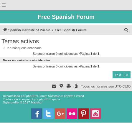
Free Spanish Forum
B
Spanish Institute of Puebla
Free Spanish Forum
u
Temas activos
s
Ir a búsqueda avanzada
c
Se encontraron 0 coincidencias •Página
1
de
1
a
No se encontraron coincidencias.
r
Se encontraron 0 coincidencias •Página
1
de
1
Ir a
Todos los horarios son
UTC-05:00
Desarrollado por
phpBB
® Forum Software © phpBB Limited
Traducción al español por
phpBB España
Style proflat © 2017
Mazeltof