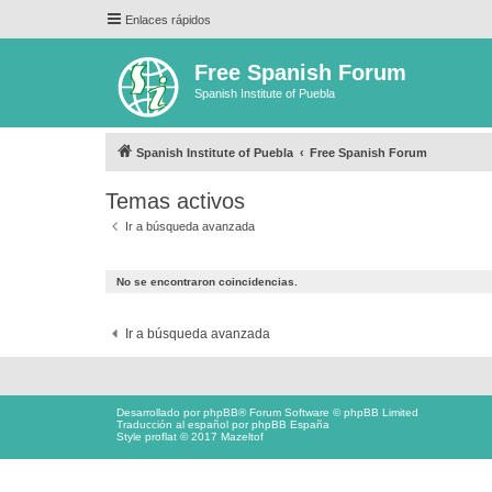
Enlaces rápidos
Free Spanish Forum
Spanish Institute of Puebla
Spanish Institute of Puebla
Free Spanish Forum
Temas activos
Ir a búsqueda avanzada
No se encontraron coincidencias.
Ir a búsqueda avanzada
Desarrollado por
phpBB
® Forum Software © phpBB Limited
Traducción al español por
phpBB España
Style proflat © 2017
Mazeltof