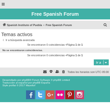
Free Spanish Forum
B
Spanish Institute of Puebla
Free Spanish Forum
u
Temas activos
s
Ir a búsqueda avanzada
c
Se encontraron 0 coincidencias •Página
1
de
1
a
No se encontraron coincidencias.
r
Se encontraron 0 coincidencias •Página
1
de
1
Ir a
Todos los horarios son
UTC-05:00
Desarrollado por
phpBB
® Forum Software © phpBB Limited
Traducción al español por
phpBB España
Style proflat © 2017
Mazeltof