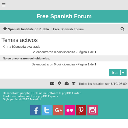
Free Spanish Forum
B
Spanish Institute of Puebla
Free Spanish Forum
u
Temas activos
s
Ir a búsqueda avanzada
c
Se encontraron 0 coincidencias •Página
1
de
1
a
No se encontraron coincidencias.
r
Se encontraron 0 coincidencias •Página
1
de
1
Ir a
Todos los horarios son
UTC-05:00
Desarrollado por
phpBB
® Forum Software © phpBB Limited
Traducción al español por
phpBB España
Style proflat © 2017
Mazeltof