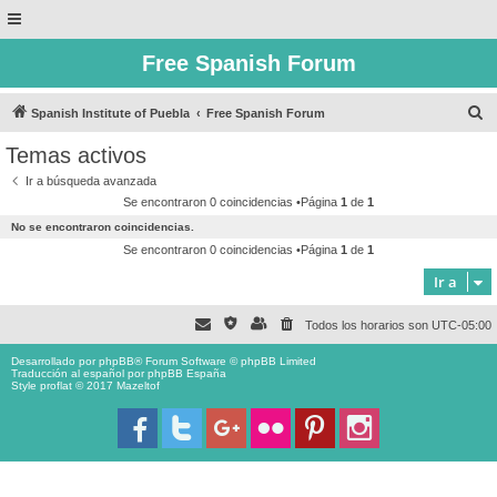
Free Spanish Forum
B
Spanish Institute of Puebla
Free Spanish Forum
u
Temas activos
s
Ir a búsqueda avanzada
c
Se encontraron 0 coincidencias •Página
1
de
1
a
No se encontraron coincidencias.
r
Se encontraron 0 coincidencias •Página
1
de
1
Ir a
Todos los horarios son
UTC-05:00
Desarrollado por
phpBB
® Forum Software © phpBB Limited
Traducción al español por
phpBB España
Style proflat © 2017
Mazeltof