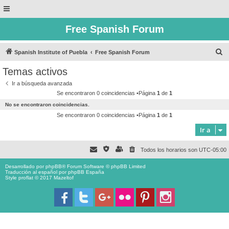
Free Spanish Forum
B
Spanish Institute of Puebla
Free Spanish Forum
u
Temas activos
s
Ir a búsqueda avanzada
c
Se encontraron 0 coincidencias •Página
1
de
1
a
No se encontraron coincidencias.
r
Se encontraron 0 coincidencias •Página
1
de
1
Ir a
Todos los horarios son
UTC-05:00
Desarrollado por
phpBB
® Forum Software © phpBB Limited
Traducción al español por
phpBB España
Style proflat © 2017
Mazeltof