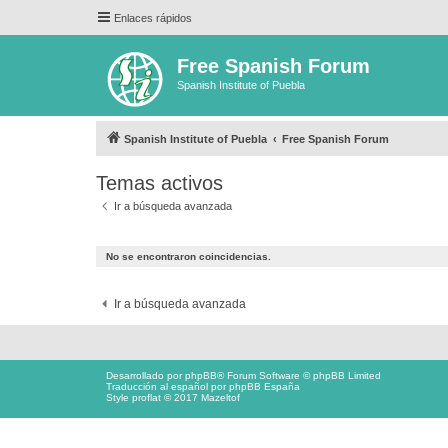
Enlaces rápidos
Free Spanish Forum
Spanish Institute of Puebla
Spanish Institute of Puebla
Free Spanish Forum
Temas activos
Ir a búsqueda avanzada
No se encontraron coincidencias.
Ir a búsqueda avanzada
Desarrollado por
phpBB
® Forum Software © phpBB Limited
Traducción al español por
phpBB España
Style proflat © 2017
Mazeltof