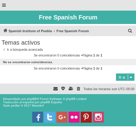
Free Spanish Forum
B
Spanish Institute of Puebla
Free Spanish Forum
u
Temas activos
s
Ir a búsqueda avanzada
c
Se encontraron 0 coincidencias •Página
1
de
1
a
No se encontraron coincidencias.
r
Se encontraron 0 coincidencias •Página
1
de
1
Ir a
Todos los horarios son
UTC-05:00
Desarrollado por
phpBB
® Forum Software © phpBB Limited
Traducción al español por
phpBB España
Style proflat © 2017
Mazeltof