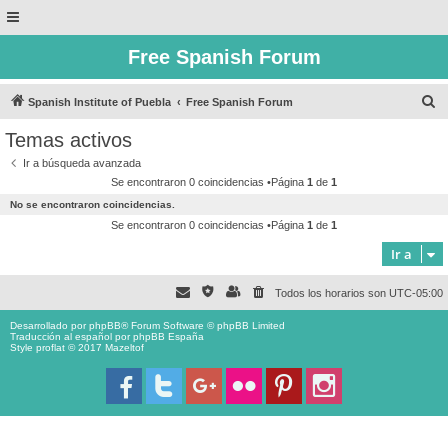
Free Spanish Forum
B
Spanish Institute of Puebla
Free Spanish Forum
u
Temas activos
s
Ir a búsqueda avanzada
c
Se encontraron 0 coincidencias •Página
1
de
1
a
No se encontraron coincidencias.
r
Se encontraron 0 coincidencias •Página
1
de
1
Ir a
Todos los horarios son
UTC-05:00
Desarrollado por
phpBB
® Forum Software © phpBB Limited
Traducción al español por
phpBB España
Style proflat © 2017
Mazeltof