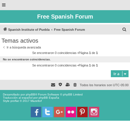
Free Spanish Forum
B
Spanish Institute of Puebla
Free Spanish Forum
u
Temas activos
s
Ir a búsqueda avanzada
c
Se encontraron 0 coincidencias •Página
1
de
1
a
No se encontraron coincidencias.
r
Se encontraron 0 coincidencias •Página
1
de
1
Ir a
Todos los horarios son
UTC-05:00
Desarrollado por
phpBB
® Forum Software © phpBB Limited
Traducción al español por
phpBB España
Style proflat © 2017
Mazeltof