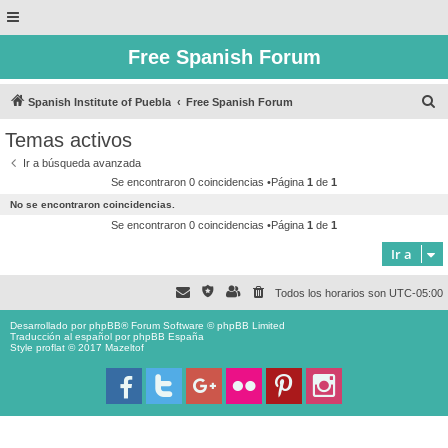
Free Spanish Forum
B
Spanish Institute of Puebla
Free Spanish Forum
u
Temas activos
s
Ir a búsqueda avanzada
c
Se encontraron 0 coincidencias •Página
1
de
1
a
No se encontraron coincidencias.
r
Se encontraron 0 coincidencias •Página
1
de
1
Ir a
Todos los horarios son
UTC-05:00
Desarrollado por
phpBB
® Forum Software © phpBB Limited
Traducción al español por
phpBB España
Style proflat © 2017
Mazeltof