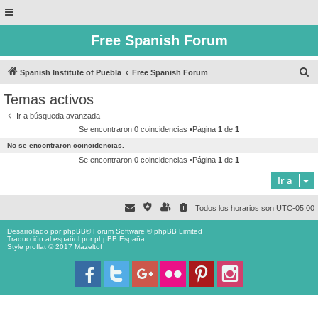
Free Spanish Forum
B
Spanish Institute of Puebla
Free Spanish Forum
u
Temas activos
s
Ir a búsqueda avanzada
c
Se encontraron 0 coincidencias •Página
1
de
1
a
No se encontraron coincidencias.
r
Se encontraron 0 coincidencias •Página
1
de
1
Ir a
Todos los horarios son
UTC-05:00
Desarrollado por
phpBB
® Forum Software © phpBB Limited
Traducción al español por
phpBB España
Style proflat © 2017
Mazeltof