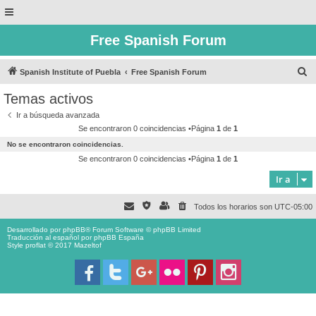
Free Spanish Forum
B
Spanish Institute of Puebla
Free Spanish Forum
u
Temas activos
s
Ir a búsqueda avanzada
c
Se encontraron 0 coincidencias •Página
1
de
1
a
No se encontraron coincidencias.
r
Se encontraron 0 coincidencias •Página
1
de
1
Ir a
Todos los horarios son
UTC-05:00
Desarrollado por
phpBB
® Forum Software © phpBB Limited
Traducción al español por
phpBB España
Style proflat © 2017
Mazeltof