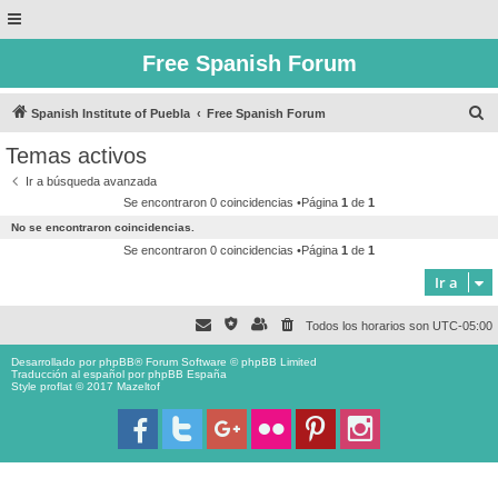
Free Spanish Forum
B
Spanish Institute of Puebla
Free Spanish Forum
u
Temas activos
s
Ir a búsqueda avanzada
c
Se encontraron 0 coincidencias •Página
1
de
1
a
No se encontraron coincidencias.
r
Se encontraron 0 coincidencias •Página
1
de
1
Ir a
Todos los horarios son
UTC-05:00
Desarrollado por
phpBB
® Forum Software © phpBB Limited
Traducción al español por
phpBB España
Style proflat © 2017
Mazeltof