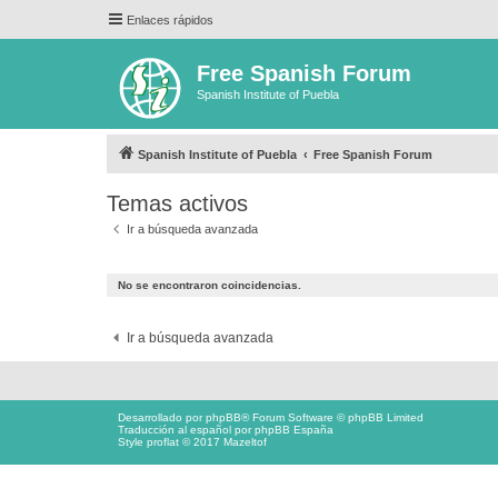
Enlaces rápidos
Free Spanish Forum
Spanish Institute of Puebla
Spanish Institute of Puebla
Free Spanish Forum
Temas activos
Ir a búsqueda avanzada
No se encontraron coincidencias.
Ir a búsqueda avanzada
Desarrollado por
phpBB
® Forum Software © phpBB Limited
Traducción al español por
phpBB España
Style proflat © 2017
Mazeltof