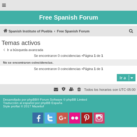
Free Spanish Forum
B
Spanish Institute of Puebla
Free Spanish Forum
u
Temas activos
s
Ir a búsqueda avanzada
c
Se encontraron 0 coincidencias •Página
1
de
1
a
No se encontraron coincidencias.
r
Se encontraron 0 coincidencias •Página
1
de
1
Ir a
Todos los horarios son
UTC-05:00
Desarrollado por
phpBB
® Forum Software © phpBB Limited
Traducción al español por
phpBB España
Style proflat © 2017
Mazeltof