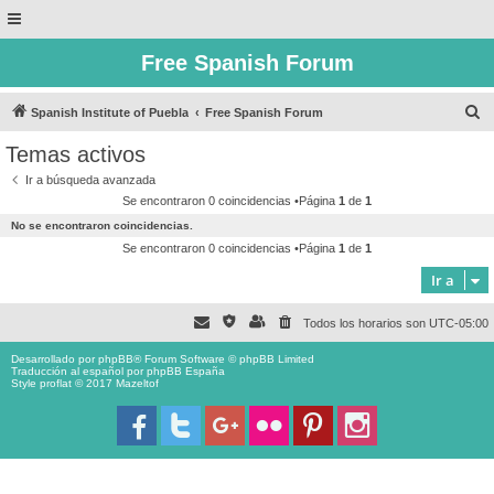
Free Spanish Forum
B
Spanish Institute of Puebla
Free Spanish Forum
u
Temas activos
s
Ir a búsqueda avanzada
c
Se encontraron 0 coincidencias •Página
1
de
1
a
No se encontraron coincidencias.
r
Se encontraron 0 coincidencias •Página
1
de
1
Ir a
Todos los horarios son
UTC-05:00
Desarrollado por
phpBB
® Forum Software © phpBB Limited
Traducción al español por
phpBB España
Style proflat © 2017
Mazeltof