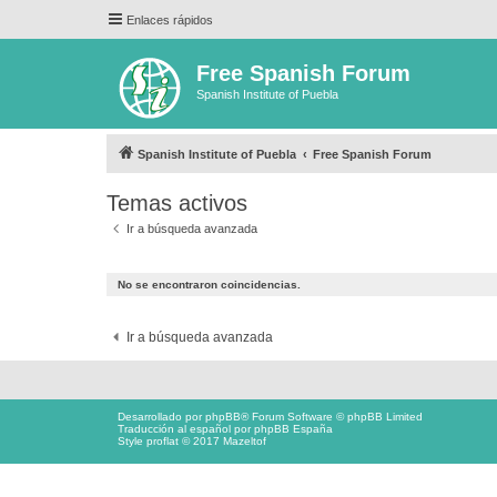
Enlaces rápidos
Free Spanish Forum
Spanish Institute of Puebla
Spanish Institute of Puebla
Free Spanish Forum
Temas activos
Ir a búsqueda avanzada
No se encontraron coincidencias.
Ir a búsqueda avanzada
Desarrollado por
phpBB
® Forum Software © phpBB Limited
Traducción al español por
phpBB España
Style proflat © 2017
Mazeltof