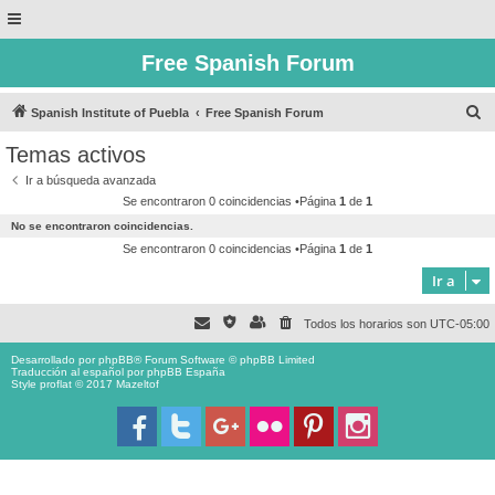
Free Spanish Forum
B
Spanish Institute of Puebla
Free Spanish Forum
u
Temas activos
s
Ir a búsqueda avanzada
c
Se encontraron 0 coincidencias •Página
1
de
1
a
No se encontraron coincidencias.
r
Se encontraron 0 coincidencias •Página
1
de
1
Ir a
Todos los horarios son
UTC-05:00
Desarrollado por
phpBB
® Forum Software © phpBB Limited
Traducción al español por
phpBB España
Style proflat © 2017
Mazeltof