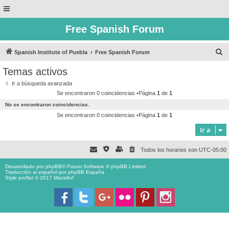
Free Spanish Forum
B
Spanish Institute of Puebla
Free Spanish Forum
u
Temas activos
s
Ir a búsqueda avanzada
c
Se encontraron 0 coincidencias •Página
1
de
1
a
No se encontraron coincidencias.
r
Se encontraron 0 coincidencias •Página
1
de
1
Ir a
Todos los horarios son
UTC-05:00
Desarrollado por
phpBB
® Forum Software © phpBB Limited
Traducción al español por
phpBB España
Style proflat © 2017
Mazeltof