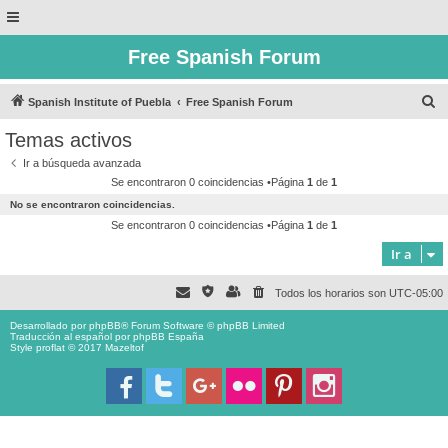
Free Spanish Forum
B
Spanish Institute of Puebla
Free Spanish Forum
u
Temas activos
s
Ir a búsqueda avanzada
c
Se encontraron 0 coincidencias •Página
1
de
1
a
No se encontraron coincidencias.
r
Se encontraron 0 coincidencias •Página
1
de
1
Ir a
Todos los horarios son
UTC-05:00
Desarrollado por
phpBB
® Forum Software © phpBB Limited
Traducción al español por
phpBB España
Style proflat © 2017
Mazeltof