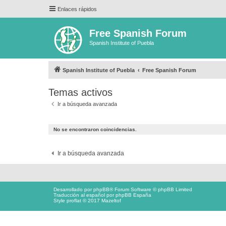
Enlaces rápidos
Free Spanish Forum
Spanish Institute of Puebla
Spanish Institute of Puebla
Free Spanish Forum
Temas activos
Ir a búsqueda avanzada
No se encontraron coincidencias.
Ir a búsqueda avanzada
Desarrollado por
phpBB
® Forum Software © phpBB Limited
Traducción al español por
phpBB España
Style proflat © 2017
Mazeltof