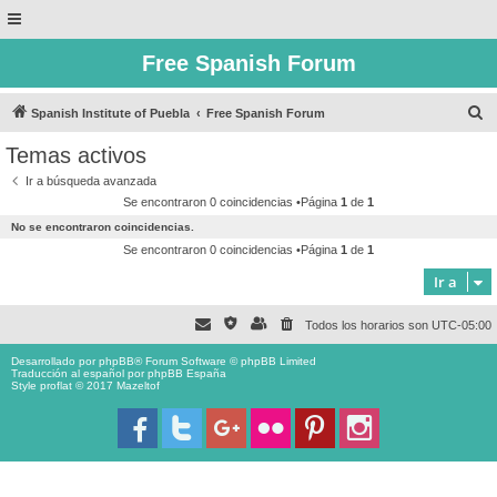
Free Spanish Forum
B
Spanish Institute of Puebla
Free Spanish Forum
u
Temas activos
s
Ir a búsqueda avanzada
c
Se encontraron 0 coincidencias •Página
1
de
1
a
No se encontraron coincidencias.
r
Se encontraron 0 coincidencias •Página
1
de
1
Ir a
Todos los horarios son
UTC-05:00
Desarrollado por
phpBB
® Forum Software © phpBB Limited
Traducción al español por
phpBB España
Style proflat © 2017
Mazeltof