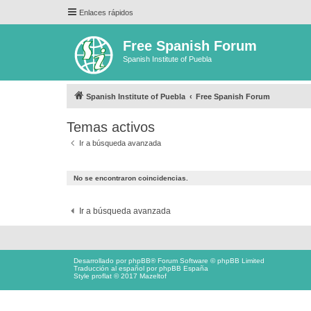
Enlaces rápidos
Free Spanish Forum
Spanish Institute of Puebla
Spanish Institute of Puebla
Free Spanish Forum
Temas activos
Ir a búsqueda avanzada
No se encontraron coincidencias.
Ir a búsqueda avanzada
Desarrollado por
phpBB
® Forum Software © phpBB Limited
Traducción al español por
phpBB España
Style proflat © 2017
Mazeltof