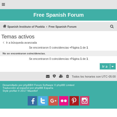
Free Spanish Forum
B
Spanish Institute of Puebla
Free Spanish Forum
u
Temas activos
s
Ir a búsqueda avanzada
c
Se encontraron 0 coincidencias •Página
1
de
1
a
No se encontraron coincidencias.
r
Se encontraron 0 coincidencias •Página
1
de
1
Ir a
Todos los horarios son
UTC-05:00
Desarrollado por
phpBB
® Forum Software © phpBB Limited
Traducción al español por
phpBB España
Style proflat © 2017
Mazeltof