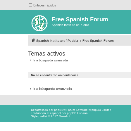
Enlaces rápidos
Free Spanish Forum
Spanish Institute of Puebla
Spanish Institute of Puebla
Free Spanish Forum
Temas activos
Ir a búsqueda avanzada
No se encontraron coincidencias.
Ir a búsqueda avanzada
Desarrollado por
phpBB
® Forum Software © phpBB Limited
Traducción al español por
phpBB España
Style proflat © 2017
Mazeltof