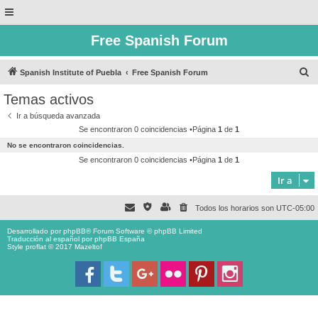
Free Spanish Forum
B
Spanish Institute of Puebla
Free Spanish Forum
u
Temas activos
s
Ir a búsqueda avanzada
c
Se encontraron 0 coincidencias •Página
1
de
1
a
No se encontraron coincidencias.
r
Se encontraron 0 coincidencias •Página
1
de
1
Ir a
Todos los horarios son
UTC-05:00
Desarrollado por
phpBB
® Forum Software © phpBB Limited
Traducción al español por
phpBB España
Style proflat © 2017
Mazeltof