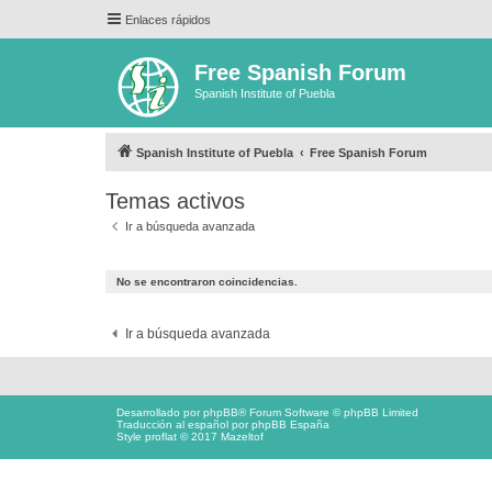
Enlaces rápidos
Free Spanish Forum
Spanish Institute of Puebla
Spanish Institute of Puebla
Free Spanish Forum
Temas activos
Ir a búsqueda avanzada
No se encontraron coincidencias.
Ir a búsqueda avanzada
Desarrollado por
phpBB
® Forum Software © phpBB Limited
Traducción al español por
phpBB España
Style proflat © 2017
Mazeltof