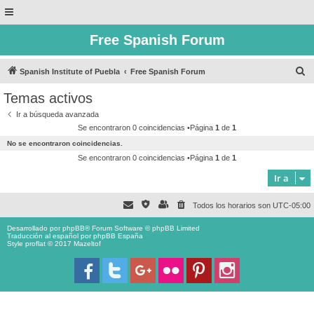
Free Spanish Forum
B
Spanish Institute of Puebla
Free Spanish Forum
u
Temas activos
s
Ir a búsqueda avanzada
c
Se encontraron 0 coincidencias •Página
1
de
1
a
No se encontraron coincidencias.
r
Se encontraron 0 coincidencias •Página
1
de
1
Ir a
Todos los horarios son
UTC-05:00
Desarrollado por
phpBB
® Forum Software © phpBB Limited
Traducción al español por
phpBB España
Style proflat © 2017
Mazeltof