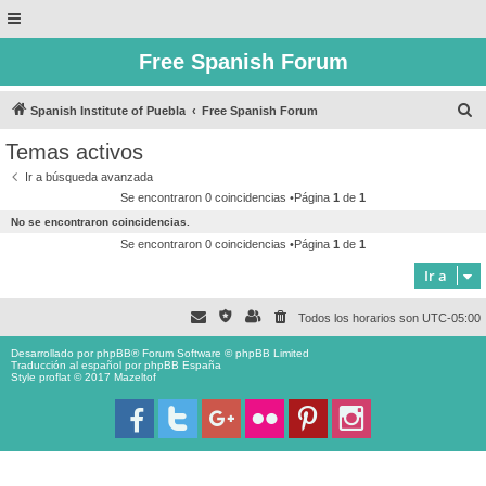
Free Spanish Forum
B
Spanish Institute of Puebla
Free Spanish Forum
u
Temas activos
s
Ir a búsqueda avanzada
c
Se encontraron 0 coincidencias •Página
1
de
1
a
No se encontraron coincidencias.
r
Se encontraron 0 coincidencias •Página
1
de
1
Ir a
Todos los horarios son
UTC-05:00
Desarrollado por
phpBB
® Forum Software © phpBB Limited
Traducción al español por
phpBB España
Style proflat © 2017
Mazeltof