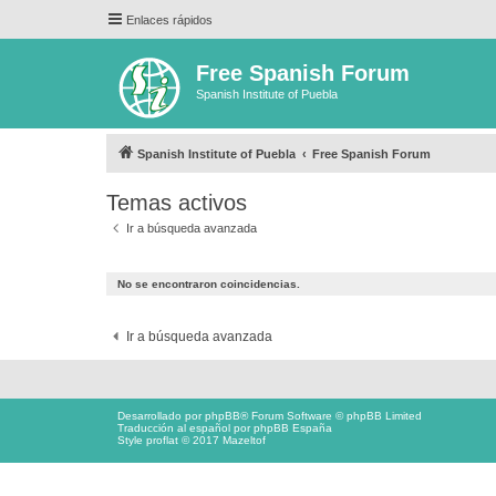
Enlaces rápidos
Free Spanish Forum
Spanish Institute of Puebla
Spanish Institute of Puebla
Free Spanish Forum
Temas activos
Ir a búsqueda avanzada
No se encontraron coincidencias.
Ir a búsqueda avanzada
Desarrollado por
phpBB
® Forum Software © phpBB Limited
Traducción al español por
phpBB España
Style proflat © 2017
Mazeltof