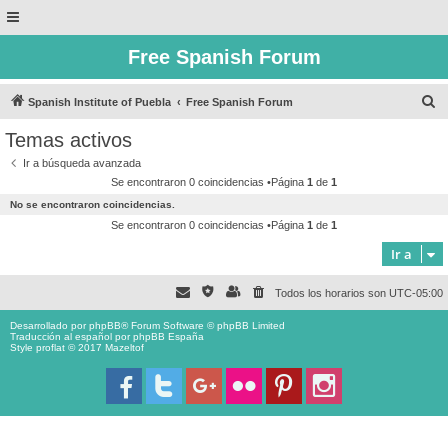
Free Spanish Forum
B
Spanish Institute of Puebla
Free Spanish Forum
u
Temas activos
s
Ir a búsqueda avanzada
c
Se encontraron 0 coincidencias •Página
1
de
1
a
No se encontraron coincidencias.
r
Se encontraron 0 coincidencias •Página
1
de
1
Ir a
Todos los horarios son
UTC-05:00
Desarrollado por
phpBB
® Forum Software © phpBB Limited
Traducción al español por
phpBB España
Style proflat © 2017
Mazeltof