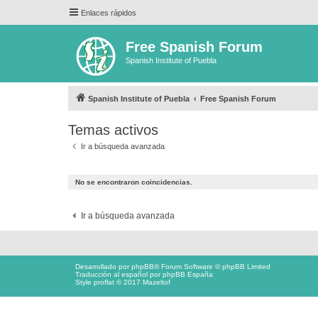
Enlaces rápidos
Free Spanish Forum
Spanish Institute of Puebla
Spanish Institute of Puebla
Free Spanish Forum
Temas activos
Ir a búsqueda avanzada
No se encontraron coincidencias.
Ir a búsqueda avanzada
Desarrollado por
phpBB
® Forum Software © phpBB Limited
Traducción al español por
phpBB España
Style proflat © 2017
Mazeltof