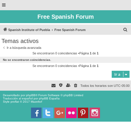
Free Spanish Forum
B
Spanish Institute of Puebla
Free Spanish Forum
u
Temas activos
s
Ir a búsqueda avanzada
c
Se encontraron 0 coincidencias •Página
1
de
1
a
No se encontraron coincidencias.
r
Se encontraron 0 coincidencias •Página
1
de
1
Ir a
Todos los horarios son
UTC-05:00
Desarrollado por
phpBB
® Forum Software © phpBB Limited
Traducción al español por
phpBB España
Style proflat © 2017
Mazeltof