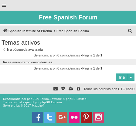
Free Spanish Forum
B
Spanish Institute of Puebla
Free Spanish Forum
u
Temas activos
s
Ir a búsqueda avanzada
c
Se encontraron 0 coincidencias •Página
1
de
1
a
No se encontraron coincidencias.
r
Se encontraron 0 coincidencias •Página
1
de
1
Ir a
Todos los horarios son
UTC-05:00
Desarrollado por
phpBB
® Forum Software © phpBB Limited
Traducción al español por
phpBB España
Style proflat © 2017
Mazeltof