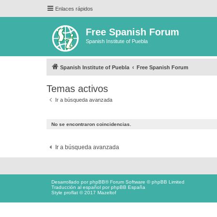
Enlaces rápidos
Free Spanish Forum
Spanish Institute of Puebla
Spanish Institute of Puebla
Free Spanish Forum
Temas activos
Ir a búsqueda avanzada
No se encontraron coincidencias.
Ir a búsqueda avanzada
Desarrollado por
phpBB
® Forum Software © phpBB Limited
Traducción al español por
phpBB España
Style proflat © 2017
Mazeltof