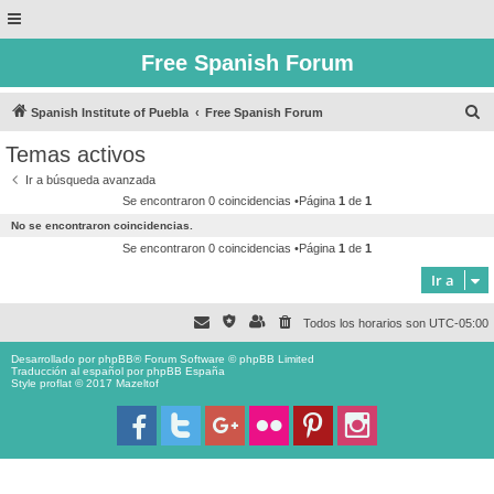
Free Spanish Forum
B
Spanish Institute of Puebla
Free Spanish Forum
u
Temas activos
s
Ir a búsqueda avanzada
c
Se encontraron 0 coincidencias •Página
1
de
1
a
No se encontraron coincidencias.
r
Se encontraron 0 coincidencias •Página
1
de
1
Ir a
Todos los horarios son
UTC-05:00
Desarrollado por
phpBB
® Forum Software © phpBB Limited
Traducción al español por
phpBB España
Style proflat © 2017
Mazeltof