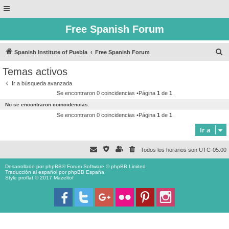
Free Spanish Forum
B
Spanish Institute of Puebla
Free Spanish Forum
u
Temas activos
s
Ir a búsqueda avanzada
c
Se encontraron 0 coincidencias •Página
1
de
1
a
No se encontraron coincidencias.
r
Se encontraron 0 coincidencias •Página
1
de
1
Ir a
Todos los horarios son
UTC-05:00
Desarrollado por
phpBB
® Forum Software © phpBB Limited
Traducción al español por
phpBB España
Style proflat © 2017
Mazeltof