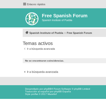
Enlaces rápidos
Free Spanish Forum
Spanish Institute of Puebla
Spanish Institute of Puebla
Free Spanish Forum
Temas activos
Ir a búsqueda avanzada
No se encontraron coincidencias.
Ir a búsqueda avanzada
Desarrollado por
phpBB
® Forum Software © phpBB Limited
Traducción al español por
phpBB España
Style proflat © 2017
Mazeltof