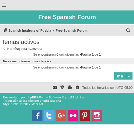
Free Spanish Forum
B
Spanish Institute of Puebla
Free Spanish Forum
u
Temas activos
s
Ir a búsqueda avanzada
c
Se encontraron 0 coincidencias •Página
1
de
1
a
No se encontraron coincidencias.
r
Se encontraron 0 coincidencias •Página
1
de
1
Ir a
Todos los horarios son
UTC-05:00
Desarrollado por
phpBB
® Forum Software © phpBB Limited
Traducción al español por
phpBB España
Style proflat © 2017
Mazeltof