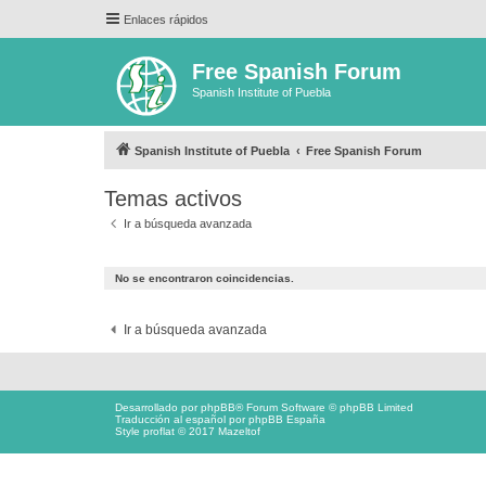
Enlaces rápidos
Free Spanish Forum
Spanish Institute of Puebla
Spanish Institute of Puebla
Free Spanish Forum
Temas activos
Ir a búsqueda avanzada
No se encontraron coincidencias.
Ir a búsqueda avanzada
Desarrollado por
phpBB
® Forum Software © phpBB Limited
Traducción al español por
phpBB España
Style proflat © 2017
Mazeltof