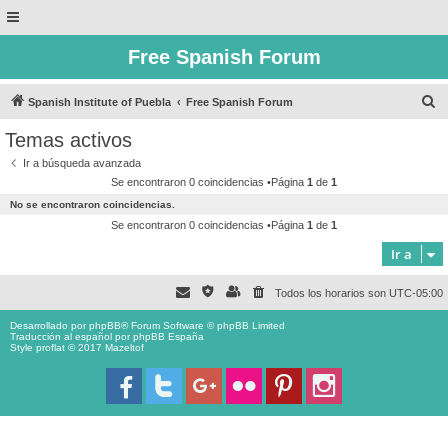
Free Spanish Forum
B
Spanish Institute of Puebla
Free Spanish Forum
u
Temas activos
s
Ir a búsqueda avanzada
c
Se encontraron 0 coincidencias •Página
1
de
1
a
No se encontraron coincidencias.
r
Se encontraron 0 coincidencias •Página
1
de
1
Ir a
Todos los horarios son
UTC-05:00
Desarrollado por
phpBB
® Forum Software © phpBB Limited
Traducción al español por
phpBB España
Style proflat © 2017
Mazeltof