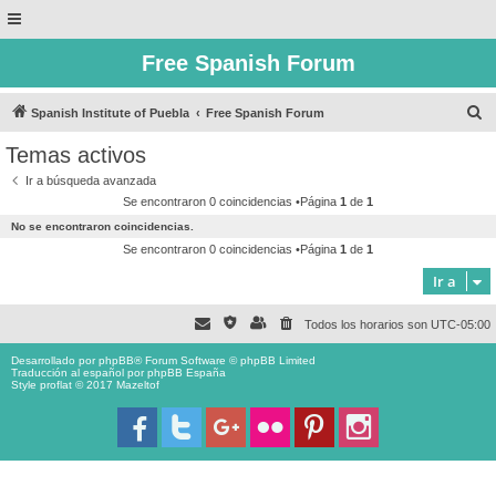
Free Spanish Forum
B
Spanish Institute of Puebla
Free Spanish Forum
u
Temas activos
s
Ir a búsqueda avanzada
c
Se encontraron 0 coincidencias •Página
1
de
1
a
No se encontraron coincidencias.
r
Se encontraron 0 coincidencias •Página
1
de
1
Ir a
Todos los horarios son
UTC-05:00
Desarrollado por
phpBB
® Forum Software © phpBB Limited
Traducción al español por
phpBB España
Style proflat © 2017
Mazeltof