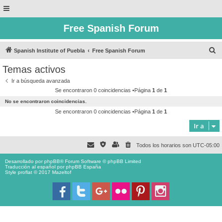
Free Spanish Forum
B
Spanish Institute of Puebla
Free Spanish Forum
u
Temas activos
s
Ir a búsqueda avanzada
c
Se encontraron 0 coincidencias •Página
1
de
1
a
No se encontraron coincidencias.
r
Se encontraron 0 coincidencias •Página
1
de
1
Ir a
Todos los horarios son
UTC-05:00
Desarrollado por
phpBB
® Forum Software © phpBB Limited
Traducción al español por
phpBB España
Style proflat © 2017
Mazeltof