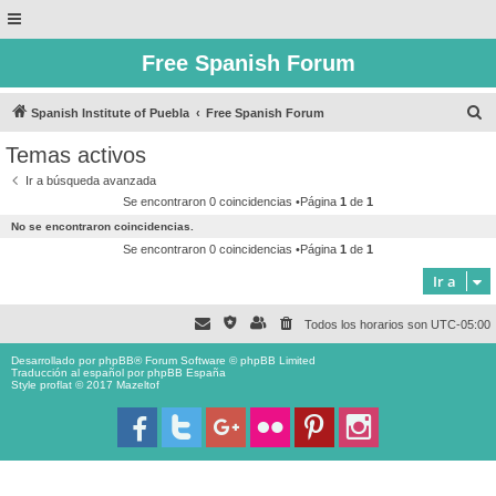
Free Spanish Forum
B
Spanish Institute of Puebla
Free Spanish Forum
u
Temas activos
s
Ir a búsqueda avanzada
c
Se encontraron 0 coincidencias •Página
1
de
1
a
No se encontraron coincidencias.
r
Se encontraron 0 coincidencias •Página
1
de
1
Ir a
Todos los horarios son
UTC-05:00
Desarrollado por
phpBB
® Forum Software © phpBB Limited
Traducción al español por
phpBB España
Style proflat © 2017
Mazeltof